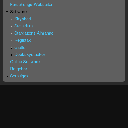
Forschungs-Webseiten
Software
Skychart
Stellarium
Stargazer's Almanac
Registax
Giotto
Deekskystacker
Online Software
Ratgeber
Sonstiges