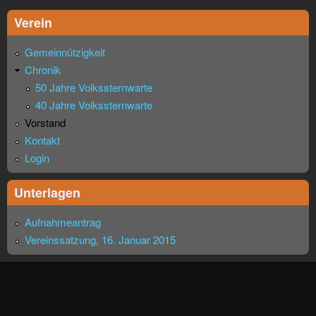
Verein
Gemeinnützigkeit
Chronik
50 Jahre Volkssternwarte
40 Jahre Volkssternwarte
Vorstand
Kontakt
Login
Unterlagen
Aufnahmeantrag
Vereinssatzung, 16. Januar 2015