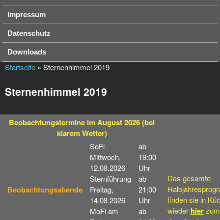
Impressum
Datenschutz
Downloads
Startseite
» Sternenhimmel 2019
Sternenhimmel 2019
Beobachtungstermine
im August 2026
(bei
klarem Wetter)
SoFi
ab
Mittwoch,
19:00
12.08.2026
Uhr
Das gesamte
Sternführung
ab
Halbjahresprog
Beobachtungsabende
Freitag,
21:00
finden sie in Kü
14.08.2026
Uhr
wieder
hier
zum
MoFi am
ab