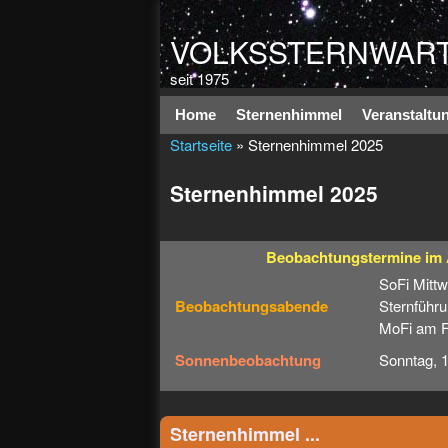
VOLKSSTERNWART
seit 1975
Hauptmenü
Home
Sternenhimmel
Veranstaltu
Startseite
» Sternenhimmel 2025
Sternenhimmel 2025
Beobachtungstermine
im
SoFi Mitt
Beobachtungsabende
Sternführu
MoFi am Fr
Sonnenbeobachtung
Sonntag, 
Sternenhimmel ...