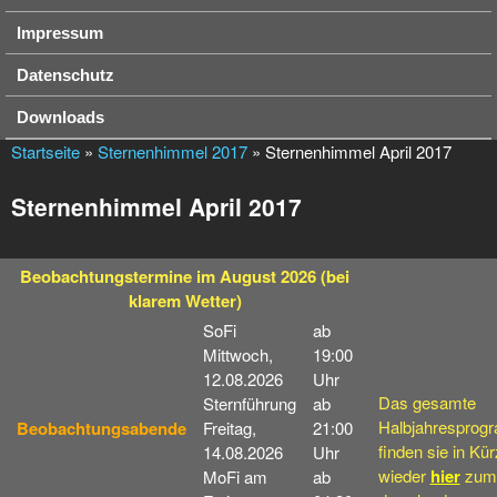
Impressum
Datenschutz
Downloads
Startseite
»
Sternenhimmel 2017
» Sternenhimmel April 2017
Sternenhimmel April 2017
Beobachtungstermine
im August 2026
(bei
klarem Wetter)
SoFi
ab
Mittwoch,
19:00
12.08.2026
Uhr
Das gesamte
Sternführung
ab
Halbjahresprog
Beobachtungsabende
Freitag,
21:00
finden sie in Kü
14.08.2026
Uhr
wieder
hier
zum
MoFi am
ab