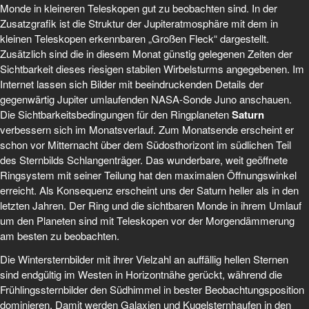
Monde in kleineren Teleskopen gut zu beobachten sind. In der
Zusatzgrafik ist die Struktur der Jupiteratmosphäre mit dem in
kleinen Teleskopen erkennbaren „Großen Fleck“ dargestellt.
Zusätzlich sind die in diesem Monat günstig gelegenen Zeiten der
Sichtbarkeit dieses riesigen stabilen Wirbelsturms angegebenen. Im
Internet lassen sich Bilder mit beeindruckenden Details der
gegenwärtig Jupiter umlaufenden NASA-Sonde Juno anschauen.
Die Sichtbarkeitsbedingungen für den Ringplaneten
Saturn
verbessern sich im Monatsverlauf. Zum Monatsende erscheint er
schon vor Mitternacht über dem Südosthorizont im südlichen Teil
des Sternbilds Schlangenträger. Das wunderbare, weit geöffnete
Ringsystem mit seiner Teilung hat den maximalen Öffnungswinkel
erreicht. Als Konsequenz erscheint uns der Saturn heller als in den
letzten Jahren. Der Ring und die sichtbaren Monde in ihrem Umlauf
um den Planeten sind mit Teleskopen vor der Morgendämmerung
am besten zu beobachten.
Die Wintersternbilder mit ihrer Vielzahl an auffällig hellen Sternen
sind endgültig im Westen in Horizontnähe gerückt, während die
Frühlingssternbilder den Südhimmel in bester Beobachtungsposition
dominieren. Damit werden Galaxien und Kugelsternhaufen in den