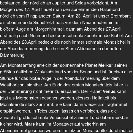
bestaunen, der nördlich an Jupiter und Spica vorbeizieht. Am
Morgen des 17. April findet man den abnehmenden Halbmond
nördlich vom Ringplaneten Saturn. Am 23. April ist unser Erdtrabant
als abnehmende Sichel letztmals vor dem Neumondtermin mit
bloßem Auge am Morgenhimmel, dann am Abend des 27.April
erstmalig nach Neumond die sehr schmale zunehmende Sichel. Am
Abend des 28.April bedeckt die noch immer schmale Mondsichel in
der Abenddämmerung den hellen Stern Aldebaran in der hellen
Dämmerung.
Am Monatsanfang erreicht der sonnennahe Planet
Merkur
seinen
größten östlichen Winkelabstand von der Sonne und ist für etwa eine
Stunde für das bloße Auge in der Abenddämmerung über dem
Westhorizont sichtbar. Am Ende des ersten Monatsdrittels ist er in
der Dämmerung nicht mehr zu erspähen. Der Planet
Venus
kann
jetzt als Morgenstern gesehen werden, dessen Helligkeit bis
Monatsende stark zunimmt. Sie kann dann wieder am Taghimmel
erspäht werden. In Teleskopen lässt sich verfolgen, dass die
zunächst große schmale Venussichel zunimmt und dabei merkbar
kleiner wird.
Mars
kann im Monatsverlauf weiterhin am
Abendhimmel gesehen werden. Im letzten Monatsdrittel durchläuft er