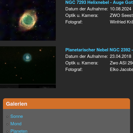
NGC 7293 Helixnebel - Auge Got
Datum der Aufnahme:
10.08.2024
Optik u. Kamera:
ZWO Seesta
Fotograf:
Winfried Krä
Planetarischer Nebel NGC 2392 
Datum der Aufnahme:
23.04.2018
Optik u. Kamera:
Zwo ASI 29
Fotograf:
Elko Jacob
Galerien
Sonne
Mond
Planeten