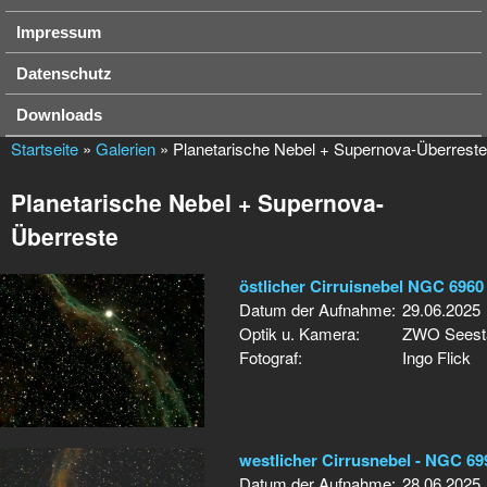
Impressum
Datenschutz
Downloads
Startseite
»
Galerien
» Planetarische Nebel + Supernova-Überreste
Planetarische Nebel + Supernova-
Überreste
östlicher Cirruisnebel NGC 6960
Datum der Aufnahme:
29.06.2025
Optik u. Kamera:
ZWO Seesta
Fotograf:
Ingo Flick
westlicher Cirrusnebel - NGC 69
Datum der Aufnahme:
28.06.2025