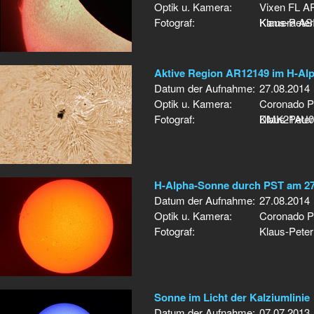
Optik u. Kamera:
Vixen FL AP
Fotograf:
Kamera AS
Klaus-Peter
Aktive Region AR12149 im H-Alp
Datum der Aufnahme:
27.08.2014
Optik u. Kamera:
Coronado P
Fotograf:
DMK21AU0
Klaus-Peter
H-Alpha-Sonne durch PST am 27
Datum der Aufnahme:
27.08.2014
Optik u. Kamera:
Coronado P
Fotograf:
Klaus-Peter
Sonne im Licht der Kalziumlinie
Datum der Aufnahme:
07.07.2013