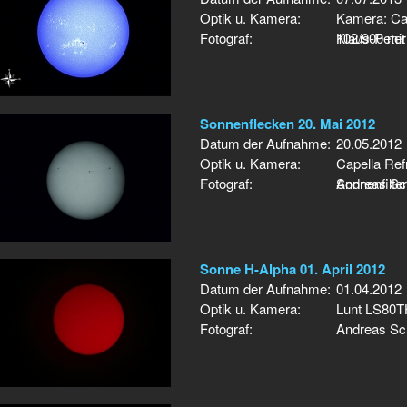
Optik u. Kamera:
Kamera: Ca
Fotograf:
102/900 mit
Klaus-Peter
Sonnenflecken 20. Mai 2012
Datum der Aufnahme:
20.05.2012
Optik u. Kamera:
Capella Re
Fotograf:
Sonnenfilter
Andreas Sc
Sonne H-Alpha 01. April 2012
Datum der Aufnahme:
01.04.2012
Optik u. Kamera:
Lunt LS80T
Fotograf:
Andreas Sc