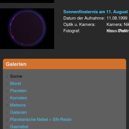
Sonnenfinsternis am 11. August
Datum der Aufnahme:
11.08.1999
Optik u. Kamera:
Kamera: Ni
Fotograf:
mm - Diafi
Klaus-Peter
Galerien
Sonne
Mond
Planeten
Kometen
Meteore
Galaxien
Planetarische Nebel + SN-Reste
Gasnebel