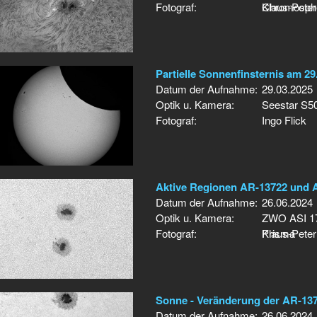
Fotograf:
Chromosph
Klaus-Peter
Partielle Sonnenfinsternis am 29
Datum der Aufnahme:
29.03.2025
Optik u. Kamera:
Seestar S5
Fotograf:
Ingo Flick
Aktive Regionen AR-13722 und 
Datum der Aufnahme:
26.06.2024
Optik u. Kamera:
ZWO ASI 17
Fotograf:
Prisma
Klaus-Peter
Sonne - Veränderung der AR-1371
Datum der Aufnahme:
26.06.2024