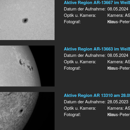
Aktive Region AR-13667 im Weiß
Datum der Aufnahme:
08.05.2024
Optik u. Kamera:
Kamera: AS
Fotograf:
mm
Klaus-Peter
Aktive Region AR-13663 im Weiß
Datum der Aufnahme:
08.05.2024
Optik u. Kamera:
Kamera: AS
Fotograf:
mm
Klaus-Peter
Aktive Region AR 13310 am 28.0
Datum der Aufnahme:
28.05.2023
Optik u. Kamera:
Kamera: AS
Fotograf:
mm
Klaus-Peter