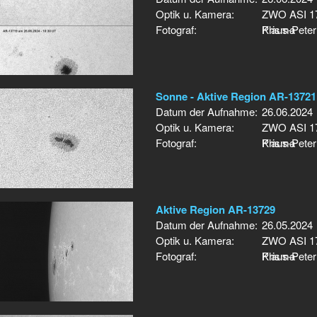
Optik u. Kamera:
ZWO ASI 17
Fotograf:
Prisma
Klaus-Peter
Sonne - Aktive Region AR-13721 
Datum der Aufnahme:
26.06.2024
Optik u. Kamera:
ZWO ASI 17
Fotograf:
Prisma
Klaus-Peter
Aktive Region AR-13729
Datum der Aufnahme:
26.05.2024
Optik u. Kamera:
ZWO ASI 17
Fotograf:
Prisma
Klaus-Peter