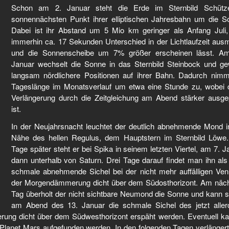
Schon am 2. Januar steht die Erde im Sternbild Schütz
sonnennächsten Punkt ihrer elliptischen Jahresbahn um die S
Dabei ist ihr Abstand um 5 Mio km geringer als Anfang Juli
immerhin ca. 17 Sekunden Unterschied in der Lichtlaufzeit aus
und die Sonnenscheibe um 7% größer erscheinen lässt. A
Januar wechselt die Sonne in das Sternbild Steinbock und ge
langsam nördlichere Positionen auf ihrer Bahn. Dadurch nimm
Tageslänge im Monatsverlauf um etwa eine Stunde zu, wobei 
Verlängerung durch die Zeitgleichung am Abend stärker ausge
ist.
In der Neujahrsnacht leuchtet der deutlich abnehmende Mond i
Nähe des hellen Regulus, dem Hauptstern im Sternbild Löwe.
Tage später steht er bei Spika in seinem letzten Viertel, am 7. J
dann unterhalb von Saturn. Drei Tage darauf findet man ihn als
schmale abnehmende Sichel bei der nicht mehr auffälligen Ven
der Morgendämmerung dicht über dem Südosthorizont. Am näc
Tag überholt der nicht sichtbare Neumond die Sonne und kann 
am Abend des 13. Januar die schmale Sichel des jetzt aller
g dicht über dem Südwesthorizont erspäht werden. Eventuell ka
 Planet Mars aufgefunden werden. In den folgenden Tagen verlängert