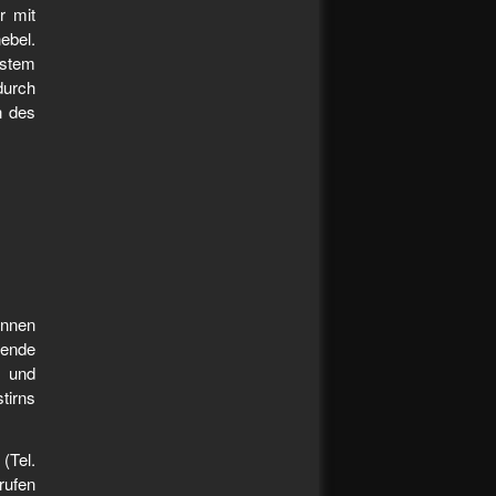
r mit
ebel.
gstem
durch
n des
önnen
bende
n und
tirns
(Tel.
rufen