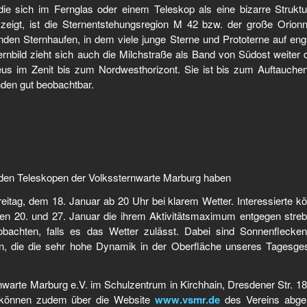
ie sich im Fernglas oder einem Teleskop als eine bizarre Struktu
zeigt, ist die Sternentstehungsregion M 42 bzw. der große Orionn
enden Sternhaufen, in dem viele junge Sterne und Prototerne auf en
bild zieht sich auch die Milchstraße als Band von Südost weiter 
eus im Zenit bis zum Nordwesthorizont. Sie ist bis zum Auftauche
en gut beobachtbar.
n den Teleskopen der Volkssternwarte Marburg haben
itag, dem 18. Januar ab 20 Uhr bei klarem Wetter. Interessierte k
en 20. und 27. Januar die ihrem Aktivitätsmaximum entgegen stre
bachten, falls es das Wetter zulässt. Dabei sind Sonnenflecke
n, die die sehr hohe Dynamik in der Oberfläche unseres Tagesges
rnwarte Marburg e.V. im Schulzentrum in Kirchhain, Dresdener Str. 18 
en können zudem über die Website
www.vsmr.de
des Vereins abge