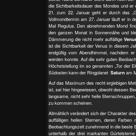
die Sichtbarkeitsdauer des Mondes und er e
21. zum 22. Januar geht er durch das „G
Vollmondtermin am 27. Januar läuft er in 
Mal Regulus. Den abnehmenden Mond finde
den ganzen Monat in Sonnennähe und blei
Dämmerung die nicht mehr auffällige
Venu
ist die Sichtbarkeit der Venus in diesem J
endgültig vom Abendhimmel, nachdem er 
werden konnte. Auf die sehr guten Beobac
Höchststellung im so genannten „Tor der Ekl
Südosten kann der Ringplanet
Saturn
am M
Auf das Maximum des recht ergiebigen Met
ist, sei hier hingewiesen, obwohl dessen Beo
langsame, nicht sehr helle Sternschnuppen,
zu kommen scheinen.
Allmählich verändert sich der Charakter des
auffälligen hellen Sternen, deren Farbe
Beobachtungszeit zunehmend in die beste Be
unterhalb der drei markanten Gürtelstern