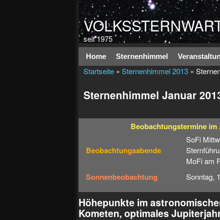
VOLKSSTERNWART
seit 1975
Hauptmenü
Home
Sternenhimmel
Veranstaltu
Startseite
»
Sternenhimmel 2013
» Sterne
Sternenhimmel Januar 201
Beobachtungstermine
im
SoFi Mitt
Beobachtungsabende
Sternführu
MoFi am Fr
Sonnenbeobachtung
Sonntag, 
Höhepunkte im astronomischen
Kometen, optimales Jupiterjahr