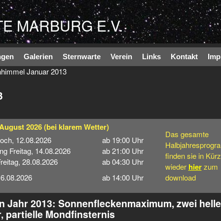
Direkt zum Inhalt
E MARBURG E.V.
ngen
Galerien
Sternwarte
Verein
Links
Kontakt
Imp
nhimmel Januar 2013
3
 August 2026
(bei klarem Wetter)
Das gesamte
woch, 12.08.2026
ab 19:00 Uhr
Halbjahresprog
ng Freitag, 14.08.2026
ab 21:00 Uhr
finden sie in Kür
eitag, 28.08.2026
ab 04:30 Uhr
wieder
hier
zum
16.08.2026
ab 14:00 Uhr
download
 Jahr 2013: Sonnenfleckenmaximum, zwei helle
, partielle Mondfinsternis