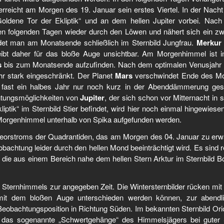
rreicht am Morgen des 19. Januar sein erstes Viertel. In der Nach
oldene Tor der Ekliptik“ und an dem hellen Jupiter vorbei. Nac
den folgenden Tagen wieder durch den Löwen und nähert sich ein zw
t man am Monatsende schließlich im Sternbild Jungfrau.
Merkur
bt daher für das bloße Auge unsichtbar. Am Morgenhimmel ist i
s
bis zum Monatsende aufzufinden. Nach dem optimalen Venusjahr
ahr stark eingeschränkt. Der Planet
Mars
verschwindet Ende des M
fast ein halbes Jahr nur noch kurz in der Abenddämmerung ge
htungsmöglichkeiten von
Jupiter
, der sich schon vor Mitternacht in s
iptik“ im Sternbild Stier befindet, wird hier noch einmal hingewiese
orgenhimmel unterhalb von Spika aufgefunden werden.
eorstroms der Quadrantiden, das am Morgen des 04. Januar zu erw
bachtung leider durch den hellen Mond beeinträchtigt wird. Es sind re
 die aus einem Bereich nahe dem hellen Stern Arktur im Sternbild B
 Sternhimmels zur angegeben Zeit. Die Wintersternbilder rücken mit 
n mit dem bloßen Auge unterschieden werden können, zur abendl
obachtungsposition in Richtung Süden. Im bekannten Sternbild Orio
e das sogenannte „Schwertgehänge“ des Himmelsjägers bei guter 