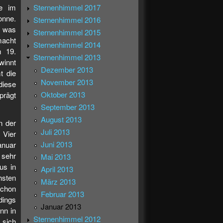
Sternenhimmel 2017
e im
onne.
Sternenhimmel 2016
, was
Sternenhimmel 2015
macht
Sternenhimmel 2014
m 19.
Sternenhimmel 2013
winnt
Dezember 2013
t die
November 2013
diese
Oktober 2013
prägt
September 2013
August 2013
n der
Juli 2013
 Vier
Juni 2013
anuar
 sehr
Mai 2013
us in
April 2013
hsten
März 2013
schon
Februar 2013
dings
Januar 2013
nn in
Sternenhimmel 2012
 sich