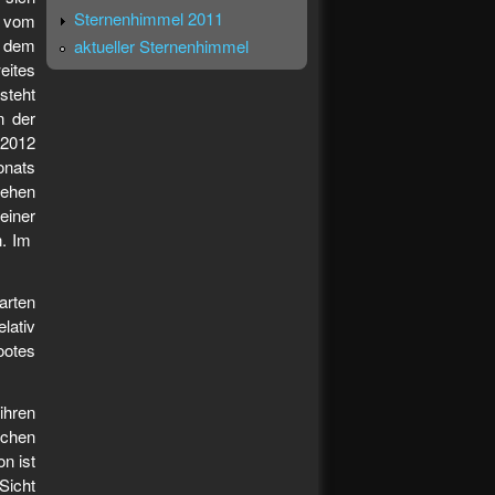
Sternenhimmel 2011
t vom
h dem
aktueller Sternenhimmel
eites
steht
n der
 2012
onats
sehen
einer
n. Im
arten
lativ
ootes
ihren
ichen
n ist
Sicht