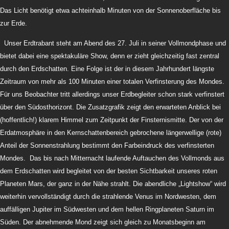
Das Licht benötigt etwa achteinhalb Minuten von der Sonnenoberfläche bis
zur Erde.
Unser Erdtrabant steht am Abend des 27. Juli in seiner Vollmondphase und
bietet dabei eine spektakuläre Show, denn er zieht gleichzeitig fast zentral
durch den Erdschatten. Eine Folge ist der in diesem Jahrhundert längste
Zeitraum von mehr als 100 Minuten einer totalen Verfinsterung des Mondes.
Für uns Beobachter tritt allerdings unser Erdbegleiter schon stark verfinstert
über den Südosthorizont. Die Zusatzgrafik zeigt den erwarteten Anblick bei
(hoffentlich!) klarem Himmel zum Zeitpunkt der Finsternismitte. Der von der
Erdatmosphäre in den Kernschattenbereich gebrochene längerwellige (rote)
Anteil der Sonnenstrahlung bestimmt den Farbeindruck des verfinsterten
Mondes. Das bis nach Mitternacht laufende Auftauchen des Vollmonds aus
dem Erdschatten wird begleitet von der besten Sichtbarkeit unseres roten
Planeten Mars, der ganz in der Nähe strahlt. Die abendliche „Lightshow“ wird
weiterhin vervollständigt durch die strahlende Venus im Nordwesten, dem
auffälligen Jupiter im Südwesten und dem hellen Ringplaneten Saturn im
Süden. Der abnehmende Mond zeigt sich gleich zu Monatsbeginn am