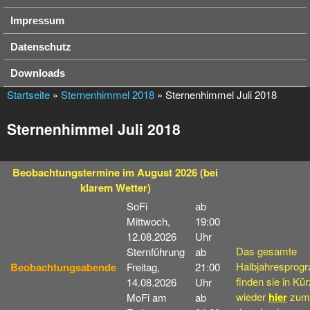
Impressum
Datenschutz
Downloads
Startseite
»
Sternenhimmel 2018
» Sternenhimmel Juli 2018
Sternenhimmel Juli 2018
Beobachtungstermine
im August 2026
(bei
klarem Wetter)
SoFi
ab
Mittwoch,
19:00
12.08.2026
Uhr
Das gesamte
Sternführung
ab
Halbjahresprog
Beobachtungsabende
Freitag,
21:00
finden sie in Kü
14.08.2026
Uhr
wieder
hier
zum
MoFi am
ab