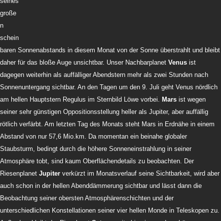
seines
große
n
schein
baren Sonnenabstands in diesem Monat von der Sonne überstrahlt und bleibt
daher für das bloße Auge unsichtbar. Unser Nachbarplanet
Venus
ist
dagegen weiterhin als auffälliger Abendstern mehr als zwei Stunden nach
Sonnenuntergang sichtbar. An den Tagen um den 9. Juli geht Venus nördlich
am hellen Hauptstern Regulus im Sternbild Löwe vorbei.
Mars
ist wegen
seiner sehr günstigen Oppositionsstellung heller als Jupiter, aber auffällig
rötlich verfärbt. Am letzten Tag des Monats steht Mars in Erdnähe in einem
Abstand von nur 57,6 Mio.km. Da momentan ein beinahe globaler
Staubsturm, bedingt durch die höhere Sonneneinstrahlung in seiner
Atmosphäre tobt, sind kaum Oberflächendetails zu beobachten. Der
Riesenplanet
Jupiter
verkürzt im Monatsverlauf seine Sichtbarkeit, wird aber
auch schon in der hellen Abenddämmerung sichtbar und lässt dann die
Beobachtung seiner obersten Atmosphärenschichten und der
unterschiedlichen Konstellationen seiner vier hellen Monde in Teleskopen zu.