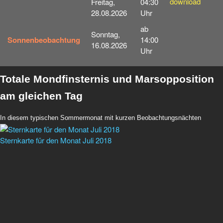
download
Freitag,
04:30
28.08.2026
Uhr
ab
Sonntag,
Sonnenbeobachtung
14:00
16.08.2026
Uhr
Totale Mondfinsternis und Marsopposition
am gleichen Tag
In diesem
typischen Sommermonat mit kurzen Beobachtungsnächten
Sternkarte für den Monat Juli 2018