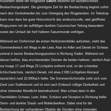
Außerdem bleibt der Ringplanet
Saturn
weiterhin ein wunderschönes
Beobachtungsobjekt. Die günstigste Zeit für die Beobachtung beginnt sofort
nach dem Dunkelwerden bis zum Untergang des Ringplaneten. Im Teleskop
kann man dann bei guter Horizontsicht das eindrucksvolle, weit geöffnete
Ringsystem mit der auffälligen dunklen Cassinischen Teilung bewundern
sowie den Umlauf der fünf helleren Saturnmonde verfolgen.
Während am Osthimmel die ersten Herbststernbilder aufziehen, steht das
Sommerdreieck mit Wega in der Leier, Atair im Adler und Deneb im Schwan
zentral in bester Beobachtungsposition in Richtung Süden. Während von
diesen heißen, blau erscheinenden Sternen die beiden helleren, nämlich Atair
nur knapp 17 und Wega 25 Lichtjahre entfernt sind, ist der scheinbar
lichtschwächste, nämlich Deneb, mit etwa 2.000 Lichtjahren Abstand
tatsächlich rund 10.000fach heller. Die Sommermilchstraße zieht sich vom
Zenit zum Südhorizont und ist erst nach Einbruch völliger Dunkelheit und
ohne störendes Mondlicht beeindruckend. Man schaut dann in den
Sternbildern Schwan, Leier, Adler, Schütze und Skorpion in Richtung heller
Stern- und dunkler Staub- und Molekülwolken. Dabei sind für die
Beobachtung der vorhandenen Objekte die Stunden ohne störendes