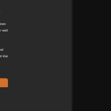
e
inen
m weit
and
t klar