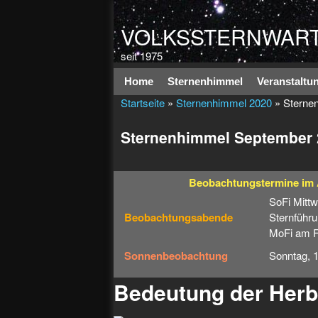
VOLKSSTERNWART
seit 1975
Hauptmenü
Home
Sternenhimmel
Veranstaltu
Startseite
»
Sternenhimmel 2020
» Sterne
Sternenhimmel September 
Beobachtungstermine
im
SoFi Mitt
Beobachtungsabende
Sternführu
MoFi am Fr
Sonnenbeobachtung
Sonntag, 
Bedeutung der Herb