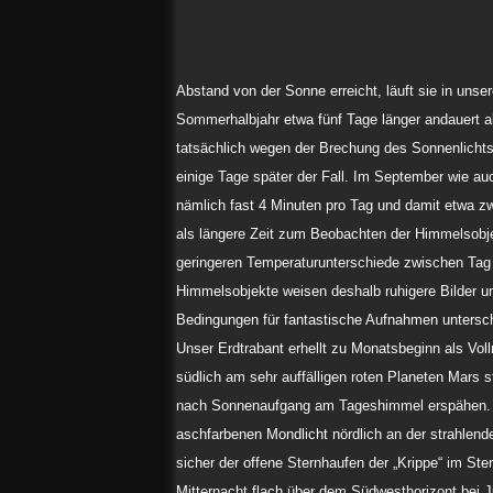
Abstand von der Sonne erreicht, läuft sie in un
Sommerhalbjahr etwa fünf Tage länger andauert 
tatsächlich wegen der Brechung des Sonnenlichts 
einige Tage später der Fall. Im September wie a
nämlich fast 4 Minuten pro Tag und damit etwa z
als längere Zeit zum Beobachten der Himmelsobjek
geringeren Temperaturunterschiede zwischen Tag 
Himmelsobjekte weisen deshalb ruhigere Bilder und
Bedingungen für fantastische Aufnahmen untersch
Unser Erdtrabant erhellt zu Monatsbeginn als V
südlich am sehr auffälligen roten Planeten Mars 
nach Sonnenaufgang am Tageshimmel erspähen. A
aschfarbenen Mondlicht nördlich an der strahlen
sicher der offene Sternhaufen der „Krippe“ im S
Mitternacht flach über dem Südwesthorizont bei 