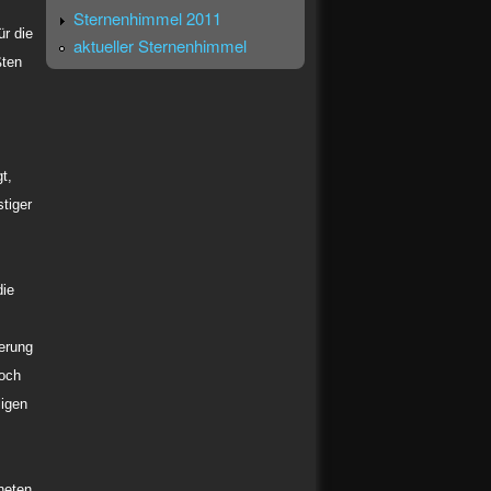
Sternenhimmel 2011
ür die
aktueller Sternenhimmel
ßten
t,
tiger
die
erung
noch
igen
neten