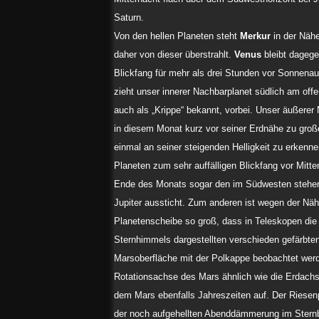
Saturn.
Von den hellen Planeten steht
Merkur
in der Nähe
daher von dieser überstrahlt.
Venus
bleibt dagege
Blickfang für mehr als drei Stunden vor Sonnena
zieht unser innerer Nachbarplanet südlich am of
auch als „Krippe“ bekannt, vorbei. Unser äußerer
in diesem Monat kurz vor seiner Erdnähe zu große
einmal an seiner steigenden Helligkeit zu erkenn
Planeten zum sehr auffälligen Blickfang vor Mitte
Ende des Monats sogar den im Südwesten stehe
Jupiter aussticht. Zum anderen ist wegen der Näh
Planetenscheibe so groß, dass in Teleskopen die 
Sternhimmels dargestellten verschieden gefärbten
Marsoberfläche mit der Polkappe beobachtet wer
Rotationsachse des Mars ähnlich wie die Erdachse 
dem Mars ebenfalls Jahreszeiten auf. Der Riese
der noch aufgehellten Abenddämmerung im Sternbi