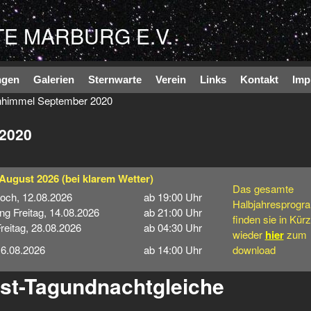
Direkt zum Inhalt
E MARBURG E.V.
ngen
Galerien
Sternwarte
Verein
Links
Kontakt
Imp
nhimmel September 2020
2020
 August 2026
(bei klarem Wetter)
Das gesamte
woch, 12.08.2026
ab 19:00 Uhr
Halbjahresprog
ng Freitag, 14.08.2026
ab 21:00 Uhr
finden sie in Kür
eitag, 28.08.2026
ab 04:30 Uhr
wieder
hier
zum
16.08.2026
ab 14:00 Uhr
download
st-Tagundnachtgleiche