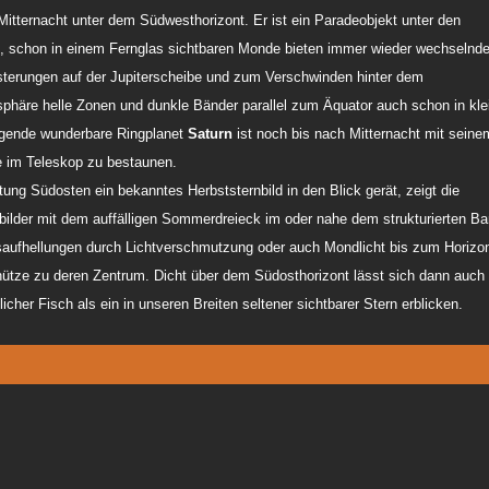
itternacht unter dem Südwesthorizont. Er ist ein Paradeobjekt unter den
n, schon in einem Fernglas sichtbaren Monde bieten immer wieder wechselnd
sterungen auf der Jupiterscheibe und zum Verschwinden hinter dem
sphäre helle Zonen und dunkle Bänder parallel zum Äquator auch schon in kle
lgende wunderbare Ringplanet
Saturn
ist noch bis nach Mitternacht mit seine
 im Teleskop zu bestaunen.
ng Südosten ein bekanntes Herbststernbild in den Blick gerät, zeigt die
ilder mit dem auffälligen Sommerdreieck im oder nahe dem strukturierten B
saufhellungen durch Lichtverschmutzung oder auch Mondlicht bis zum Horizon
hütze zu deren Zentrum. Dicht über dem Südosthorizont lässt sich dann auch
cher Fisch als ein in unseren Breiten seltener sichtbarer Stern erblicken.