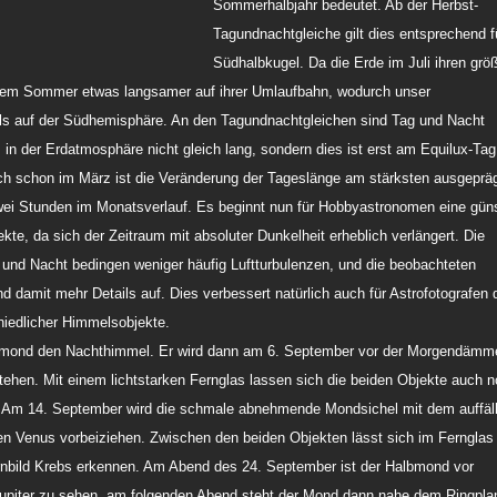
Sommerhalbjahr bedeutet. Ab der Herbst-
Tagundnachtgleiche gilt dies entsprechend f
Südhalbkugel. Da die Erde im Juli ihren grö
serem Sommer etwas langsamer auf ihrer Umlaufbahn, wodurch unser
als auf der Südhemisphäre. An den Tagundnachtgleichen sind Tag und Nacht
in der Erdatmosphäre nicht gleich lang, sondern dies ist erst am Equilux-Tag
uch schon im März ist die Veränderung der Tageslänge am stärksten ausgepräg
wei Stunden im Monatsverlauf. Es beginnt nun für Hobbyastronomen eine güns
te, da sich der Zeitraum mit absoluter Dunkelheit erheblich verlängert. Die
und Nacht bedingen weniger häufig Luftturbulenzen, und die beobachteten
 damit mehr Details auf. Dies verbessert natürlich auch für Astrofotografen 
iedlicher Himmelsobjekte.
ollmond den Nachthimmel. Er wird dann am 6. September vor der Morgendämm
stehen. Mit einem lichtstarken Fernglas lassen sich die beiden Objekte auch 
m 14. September wird die schmale abnehmende Mondsichel mit dem auffäll
den Venus vorbeiziehen. Zwischen den beiden Objekten lässt sich im Fernglas
ternbild Krebs erkennen. Am Abend des 24. September ist der Halbmond vor
Jupiter zu sehen, am folgenden Abend steht der Mond dann nahe dem Ringpla