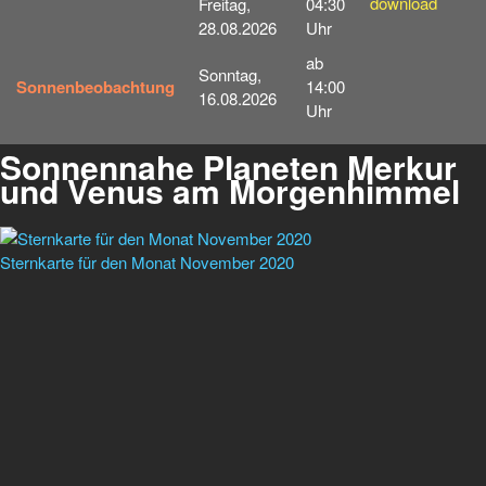
download
Freitag,
04:30
28.08.2026
Uhr
ab
Sonntag,
Sonnenbeobachtung
14:00
16.08.2026
Uhr
Sonnennahe Planeten Merkur
und Venus am Morgenhimmel
Sternkarte für den Monat November 2020