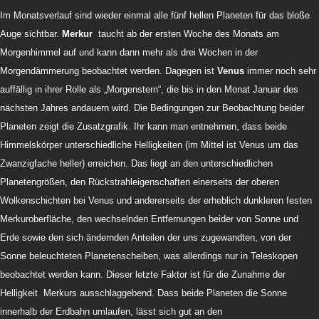
Im Monatsverlauf sind wieder einmal alle fünf hellen Planeten für das bloße
Auge sichtbar.
Merkur
taucht ab der ersten Woche des Monats am
Morgenhimmel auf und kann dann mehr als drei Wochen in der
Morgendämmerung beobachtet werden.
Dagegen ist
Venus
immer noch sehr
auffällig in ihrer Rolle als „Morgenstern“, die bis in den Monat Januar des
nächsten Jahres andauern wird. Die Bedingungen zur Beobachtung beider
Planeten zeigt die Zusatzgrafik. Ihr kann man entnehmen, dass beide
Himmelskörper unterschiedliche Helligkeiten (im Mittel ist Venus um das
Zwanzigfache heller) erreichen. Das liegt an den unterschiedlichen
Planetengrößen, den Rückstrahleigenschaften einerseits der oberen
Wolkenschichten bei Venus und andererseits der erheblich dunkleren festen
Merkuroberfläche, den wechselnden Entfernungen beider von Sonne und
Erde sowie den sich ändernden Anteilen der uns zugewandten, von der
Sonne beleuchteten Planetenscheiben, was allerdings nur in Teleskopen
beobachtet werden kann. Dieser letzte Faktor ist für die Zunahme der
Helligkeit Merkurs ausschlaggebend. Dass beide Planeten die Sonne
innerhalb der Erdbahn umlaufen, lässt sich gut an den