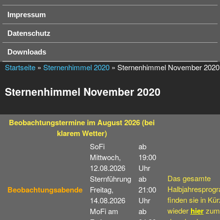
Impressum
Datenschutz
Downloads
Startseite
»
Sternenhimmel 2020
» Sternenhimmel November 2020
Sternenhimmel November 2020
Beobachtungstermine
im August 2026
(bei
klarem Wetter)
SoFi
ab
Mittwoch,
19:00
12.08.2026
Uhr
Das gesamte
Sternführung
ab
Halbjahresprog
Beobachtungsabende
Freitag,
21:00
finden sie in Kü
14.08.2026
Uhr
wieder
hier
zum
MoFi am
ab