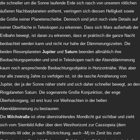
die schneller um die Sonne laufende Erde sich rasch von unserem rötlichen
äußeren Nachbarplaneten entfernt, verringern sich dessen Helligkeit sowie
die Größe seiner Planetenscheibe. Dennoch sind jetzt noch viele Details auf
seiner Oberfläche in Teleskopen zu erkennen.
Dass sich Mars außerhalb der
Erdbahn bewegt,
ist daran zu erkennen, dass er praktisch die ganze Nacht
beobachtet werden kann und nicht nur hahe der Dämmerungszeiten. Die
beiden Riesenplaneten
Jupiter
und
Saturn
beenden allmählich ihre
Beobachtungsperioden und sind in Teleskopen nach der Abenddämmerung
kaum noch ansprechende Beobachtungsobjekte in Horizontnähe. Was aber
nur alle zwanzig Jahre zu verfolgen ist, ist die rasche Annäherung von
Jupiter, der ja der Sonne näher steht und sich daher schneller bewegt, an den
Ringplaneten Saturn. Die sogenannte Große Konjunktion, der enge
Überholvorgang, ist erst kurz vor Weihnachten in der hellen
Abenddämmerung zu bestaunen.
Die
Milchstraße
ist ohne überstrahlendes Mondlicht gut sichtbar und zieht
sich vom Sternbild Adler über dem Westhorizont zur Cassiopeia (dem
Himmels-W oder, je nach Blickrichtung, auch –M) im Zenit bis zum