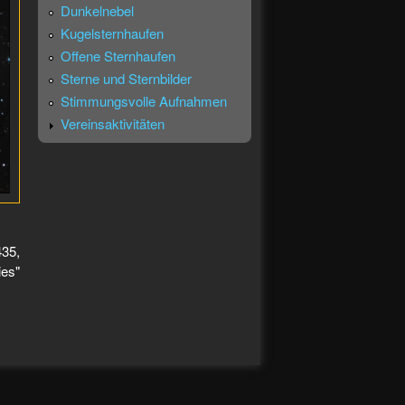
Dunkelnebel
Kugelsternhaufen
Offene Sternhaufen
Sterne und Sternbilder
Stimmungsvolle Aufnahmen
Vereinsaktivitäten
435,
es"