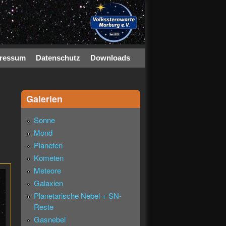
ressum
Datenschutz
Downloads
Galerien
Sonne
Mond
Planeten
Kometen
Meteore
Galaxien
Planetarische Nebel + SN-
Reste
Gasnebel