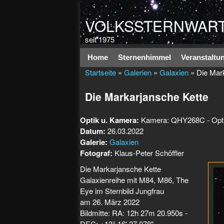
VOLKSSTERNWART
seit 1975
Hauptmenü
Home
Sternenhimmel
Veranstaltu
Startseite
»
Galerien
»
Galaxien
» Die Mar
Die Markarjansche Kette
Optik u. Kamera:
Kamera: QHY268C - Opti
Datum:
26.03.2022
Galerie:
Galaxien
Fotograf:
Klaus-Peter Schöffler
Die Markarjansche Kette
Galaxienreihe mit M84, M86, The
Eye im Sternbild Jungfrau
am 26. März 2022
Bildmitte: RA: 12h 27m 20.950s -
DEC: +13° 16' 27.078"