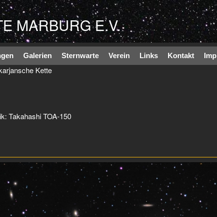
Direkt zum Inhalt
E MARBURG E.V.
ngen
Galerien
Sternwarte
Verein
Links
Kontakt
Imp
karjansche Kette
k: Takahashi TOA-150