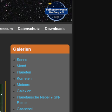
ressum
Datenschutz
Downloads
Galerien
Sonne
Mond
Planeten
Kometen
Meteore
Galaxien
Planetarische Nebel + SN-
Reste
Gasnebel