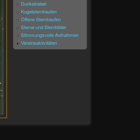
Dunkelnebel
Kugelsternhaufen
Offene Sternhaufen
Sterne und Sternbilder
Stimmungsvolle Aufnahmen
Vereinsaktivitäten