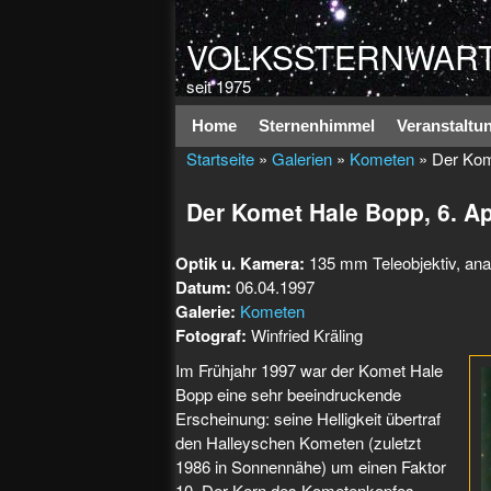
VOLKSSTERNWART
seit 1975
Hauptmenü
Home
Sternenhimmel
Veranstaltu
Startseite
»
Galerien
»
Kometen
» Der Kome
Der Komet Hale Bopp, 6. Ap
Optik u. Kamera:
135 mm Teleobjektiv, an
Datum:
06.04.1997
Galerie:
Kometen
Fotograf:
Winfried Kräling
Im Frühjahr 1997 war der Komet Hale
Bopp eine sehr beeindruckende
Erscheinung: seine Helligkeit übertraf
den Halleyschen Kometen (zuletzt
1986 in Sonnennähe) um einen Faktor
10. Der Kern des Kometenkopfes