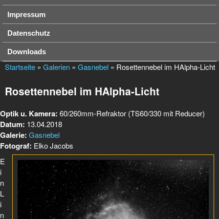
Impressum
Datenschutz
Downloads
Startseite
»
Galerien
»
Gasnebel
» Rosettennebel im HAlpha-Licht
Rosettennebel im HAlpha-Licht
Optik u. Kamera:
60/260mm-Refraktor (TS60/330 mit Reducer)
Datum:
13.04.2018
Galerie:
Gasnebel
Fotograf:
Elko Jacobs
E
i
n
L
i
n