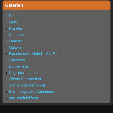
Galerien
Sonne
Mond
Planeten
Kometen
Meteore
Galaxien
Planetarische Nebel + SN-Reste
Gasnebel
Dunkelnebel
Kugelsternhaufen
Offene Sternhaufen
Sterne und Sternbilder
Stimmungsvolle Aufnahmen
Vereinsaktivitäten