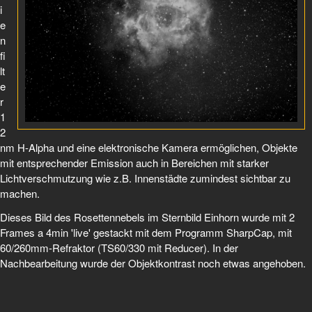
i
e
n
fi
lt
e
r
1
2
nm H-Alpha und eine elektronische Kamera ermöglichen, Objekte
mit entsprechender Emission auch in Bereichen mit starker
Lichtverschmutzung wie z.B. Innenstädte zumindest sichtbar zu
machen.
Dieses Bild des Rosettennebels im Sternbild Einhorn wurde mit 2
Frames a 4min 'live' gestackt mit dem Programm SharpCap, mit
60/260mm-Refraktor (TS60/330 mit Reducer). In der
Nachbearbeitung wurde der Objektkontrast noch etwas angehoben.