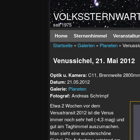
VOLKSSTERNWART
seit 1975
Hauptmenü
Home
Sternenhimmel
Veranstaltu
Startseite
»
Galerien
»
Planeten
» Venussic
Venussichel, 21. Mai 2012
Optik u. Kamera:
C11, Brennweite 2800m
Datum:
21.05.2012
Galerie:
Planeten
Fotograf:
Andreas Schrimpf
Etwa 2 Wochen vor dem
Venustransit 2012 ist die Venus
immer noch sehr hell (-4,3 mag) und
gut am Taghimmel auszumachen.
Man sieht eine wunderschöne
Sichel. Die Aufnahme entstand am