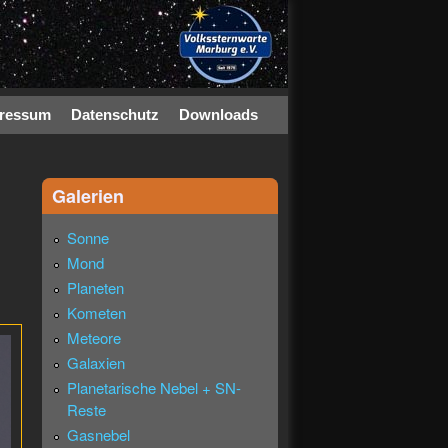
ressum
Datenschutz
Downloads
Galerien
Sonne
Mond
Planeten
Kometen
Meteore
Galaxien
Planetarische Nebel + SN-
Reste
Gasnebel