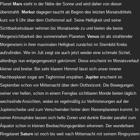
Planet
Mars
steht in der Nähe der Sonne und wird daher von dieser
überstrahlt.
Merkur
dagegen taucht ab Beginn des letzten Monatsdrittels
kurz vor 6 Uhr über dem Osthimmel auf. Seine Helligkeit und seine
Sichtbarkeitsdauer nehmen bis Monatsende zu und bieten die beste
Morgensichtbarkeit des sonnennahen Planeten.
Venus
ist als strahlender
Morgenstern in ihrer maximalen Helligkeit zunächst im Sternbild Krebs
aufzufinden. Wie im Juli zeigt sie auch jetzt wieder eine schmale Sichel,
allerdings nun entgegengesetzt gekrümmt. Diese erscheint im Monatsverlauf
kleiner und breiter. Bei sehr klarem Himmel lässt sich unser innerer
Nachbarplanet sogar am Taghimmel erspähen.
Jupiter
erscheint im
September schon vor Mitternacht über dem Osthorizont. Die Bewegungen
seiner vier hellen, schon in einem Fernglas sichtbaren Monde bieten täglich
wechselnde Ansichten, wobei es regelmäßig zu Verfinsterungen auf der
Jupiterscheibe und zum Verschwinden hinter dem Riesenplaneten kommt. In
seiner Atmosphäre lassen sich helle Zonen und dunkle Bänder parallel zum
Äquator schon in kleinen Beobachtungsgeräten erkennen. Der wunderbare
Ringplanet
Saturn
ist noch bis weit nach Mitternacht mit seinem Ringsystem