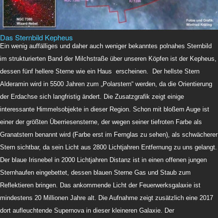
Das Sternbild Kepheus
Ein wenig auffälliges und daher auch weniger bekanntes polnahes Sternbild
im strukturierten Band der Milchstraße über unseren Köpfen ist der Kepheus,
dessen fünf hellere Sterne wie ein Haus erscheinen. Der hellste Stern
Alderamin wird in 5500 Jahren zum „Polarstern“ werden, da die Orientierung
der Erdachse sich langfristig ändert. Die Zusatzgrafik zeigt einige
interessante Himmelsobjekte in dieser Region. Schon mit bloßem Auge ist
einer der größten Überriesensterne, der wegen seiner tiefroten Farbe als
Granatstern benannt wird (Farbe erst im Fernglas zu sehen), als schwächerer
Stern sichtbar, da sein Licht aus 2800 Lichtjahren Entfernung zu uns gelangt.
Der blaue Irisnebel in 2000 Lichtjahren Distanz ist in einen offenen jungen
Sternhaufen eingebettet, dessen blauen Sterne Gas und Staub zum
Reflektieren bringen. Das ankommende Licht der Feuerwerksgalaxie ist
mindestens 20 Millionen Jahre alt. Die Aufnahme zeigt zusätzlich eine 2017
dort aufleuchtende Supernova in dieser kleineren Galaxie. Der