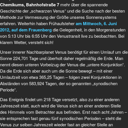
Chemikums, Bahnhofstraße 7
mehr über die spannende
Geschichte der „schwarzen Venus“ und die Suche nach der besten
Methode zur Vermessung der Größe unseres Son­nensystems
erfahren. Weiterhin haben Frühaufsteher
am Mittwoch, 6. Juni
2012, auf dem Frauenberg
die Gelegenheit, in den Morgenstunden
von 5:13 Uhr bis 6:55 Uhr den Venustransit live zu beobachten. Bei
klarem Wetter, versteht sich!
Unser innerer Nachbarplanet Venus benötigt für einen Umlauf um die
Sonne 224,701 Tage und über­holt daher regelmäßig die Erde. Man
nennt diesen unteren Vorbeizug der Venus die „untere Konjunktion“.
Da die Erde sich aber auch um die Sonne bewegt – mit einer
Umlaufzeit von etwa 365,25 Tagen – folgen zwei Konjunktionen in
Abständen von 583,924 Tagen, der so genannten „synodischen
Periode“.
Das Ereignis findet um 218 Tage versetzt, also zu einer anderen
Jahreszeit statt, auch wird die Venus sich an einer anderen Stelle
des Himmels vom Betrachter aus befinden. Erst nach acht Jahren –
sie ent­sprechen fast genau fünf synodischen Perioden – steht die
Venus zur selben Jahreszeit wieder fast an gleicher Stelle an