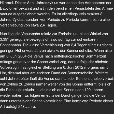
Himmel. Dieser Acht-Jahreszyklus war schon den Astronomen der
Babylonier bekannt und ist in den berühmten Venustafeln des Ammi-
saduqa aufgezeichnet worden. Es ist allerdings kein exakter 8-
Jahres-Zyklus, sondern von Periode zu Periode kommt es zu einer
Verschiebung von etwa 2,4 Tagen.
Nun liegt die Venusbahn relativ zur Erdbahn um einen Winkel von
3,39° geneigt, sie bewegt sich also schräg zur scheinbaren
Sonnenbahn. Die kleine Verschiebung von 2,4 Tagen führt zu einem
geringen Höhenversatz von etwa ¾ der Sonnenscheibe. Wenn also
am 8. Juni 2004 die Venus nach mitteleuro­päischer Sommerzeit
mittags genau vor der Sonne vorbei zog, dann erfolgt der nächste
Vorbeizug in fast gleicher Stellung am 6. Juni 2012 morgens um 5
Uhr, diesmal aber am anderen Rand der Sonnen­scheibe. Weitere
acht Jahre später läuft die Venus dann an der Sonnenscheibe vorbei,
von Zy­klus zu Zyklus immer weiter von der Sonne entfernt, bis sich
die Richtung umkehrt und sie sich der Son­ne nach 120 Jahren
wieder nähert. Es folgen erneut zwei Durchgänge, bis die Venus
dann unterhalb der Sonne vorbeizieht. Eine komplette Periode dieser
Art beträgt 243 Jahre.