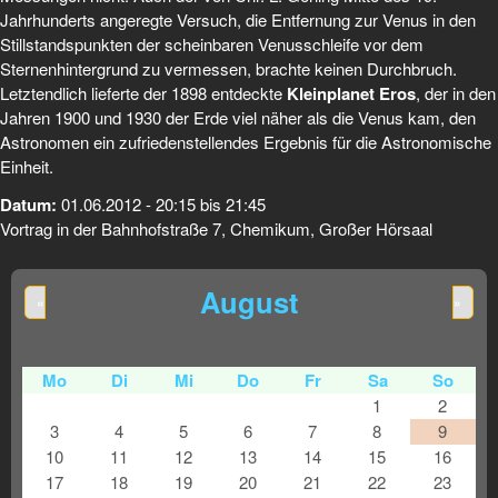
Jahrhunderts angeregte Versuch, die Entfernung zur Venus in den
Stillstands­punkten der scheinbaren Venusschleife vor dem
Sternenhintergrund zu vermessen, brachte keinen Durchbruch.
Letztendlich lieferte der 1898 entdeckte
Kleinplanet Eros
, der in den
Jahren 1900 und 1930 der Erde viel näher als die Venus kam, den
Astronomen ein zufriedenstellendes Ergebnis für die Astronomische
Einheit.
Datum:
01.06.2012 -
20:15
bis
21:45
Vortrag in der Bahnhofstraße 7, Chemikum, Großer Hörsaal
August
«
»
Mo
Di
Mi
Do
Fr
Sa
So
1
2
3
4
5
6
7
8
9
10
11
12
13
14
15
16
17
18
19
20
21
22
23