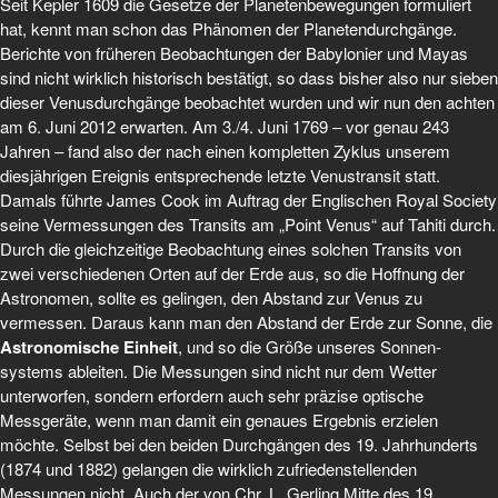
Seit Kepler 1609 die Gesetze der Planetenbewegungen formuliert
hat, kennt man schon das Phänomen der Planetendurchgänge.
Berichte von früheren Beobachtungen der Babylonier und Mayas
sind nicht wirklich historisch bestätigt, so dass bisher also nur sieben
dieser Venusdurchgänge beobachtet wurden und wir nun den achten
am 6. Juni 2012 erwarten. Am 3./4. Juni 1769 – vor genau 243
Jahren – fand also der nach einen kompletten Zyklus unserem
diesjährigen Ereignis entsprechende letzte Venustransit statt.
Damals führte James Cook im Auftrag der Englischen Royal So­ciety
seine Vermessungen des Transits am „Point Venus“ auf Tahiti durch.
Durch die gleichzeitige Beob­achtung eines solchen Transits von
zwei verschiedenen Orten auf der Erde aus, so die Hoffnung der
Astro­nomen, sollte es gelingen, den Abstand zur Venus zu
vermessen. Daraus kann man den Abstand der Erde zur Sonne, die
Astronomische Einheit
, und so die Größe unseres Sonnen­
systems ableiten. Die Messungen sind nicht nur dem Wetter
unterworfen, sondern erfordern auch sehr präzise optische
Messgeräte, wenn man damit ein genaues Ergebnis erzielen
möchte. Selbst bei den beiden Durchgängen des 19. Jahrhunderts
(1874 und 1882) gelangen die wirklich zufriedenstellenden
Messungen nicht. Auch der von Chr. L. Gerling Mitte des 19.