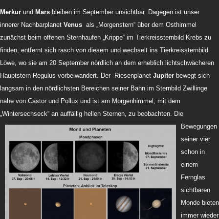
Merkur
und
Mars
bleiben im September unsichtbar. Dagegen ist unser
innerer Nachbarplanet
Venus
als „Morgenstern“ über dem Osthimmel
zunächst beim offenen Sternhaufen „Krippe“ im Tierkreissternbild Krebs zu
finden, entfernt sich rasch von diesem und wechselt ins Tierkreissternbild
Löwe, wo sie am 20 September nördlich an dem erheblich lichtschwächeren
Hauptstern Regulus vorbeiwandert. Der Riesenplanet
Jupiter
bewegt sich
langsam in den nördlichsten Bereichen seiner Bahn im Sternbild Zwillinge
nahe von Castor und Pollux und ist am Morgenhimmel, mit dem
„Wintersechseck“ an auffällig hellen Sternen, zu beobachten. Die
Bewegungen
seiner vier
schon in
einem
Fernglas
sichtbaren
Monde bieten
immer wieder