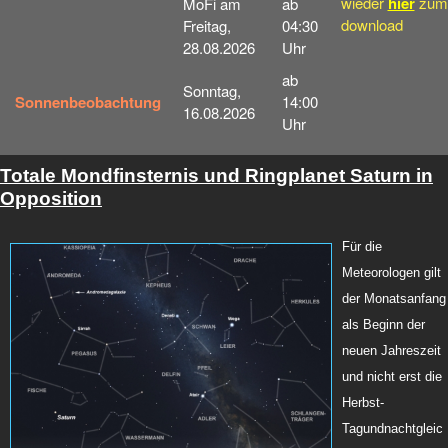
wieder
hier
zum
MoFi am
ab
download
Freitag,
04:30
28.08.2026
Uhr
ab
Sonntag,
Sonnenbeobachtung
14:00
16.08.2026
Uhr
To
tale Mondfinsternis und Ringplanet Saturn in
Opposition
Für die
Meteorologen gilt
der Monatsanfang
als Beginn der
neuen Jahreszeit
und nicht erst die
Herbst-
Tagundnachtgleic