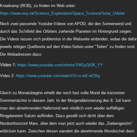
Kraaikamp (ROB), zu finden im Web unter:
https://www.esa.int/Science_Exploration/Space_Science/Solar_Orbiter
Noch zwei passende Youtube-Videos von APOD, die den Sonnenwind und
durch das Sichtfeld des Orbiters ziehende Planeten im Hintergrund zeigen.
Die Videos lassen sich problemlos in die Webseite einbinden, wobei die dafür
jeweils nötigen Quelltexte auf den Video-Seiten unter "Teilen" zu finden sind.
Die Webadressen dazu:
Video 1:
https://www.youtube.com/shorts/YW1yQt3K_YY
Video 2:
https://www.youtube.com/watch?v=x-wX-wClfig
Gleich zu Monatsbeginn erhellt der noch fast volle Mond die kürzesten
Sommernächte in diesem Jahr. In der Morgendämmerung des 8. Juli kann
man den abnehmenden Halbmond weit nördlich vom wieder auffälligen
Ringplaneten Saturn auffinden. Dazu gesellt sich dicht über dem
Nordosthorizont Mars, über dem man jetzt auch wieder das „Siebengestirn“
erblicken kann. Zwischen diesen wandert die abnehmende Mondsichel dann