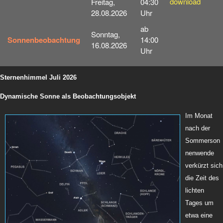
download
Freitag,
04:30
28.08.2026
Uhr
ab
Sonntag,
Sonnenbeobachtung
14:00
16.08.2026
Uhr
Sternenhimmel Juli 2026
Dynamische Sonne als Beobachtungsobjekt
Im Monat
nach der
Sommerson
nenwende
verkürzt sich
die Zeit des
lichten
Tages um
etwa eine