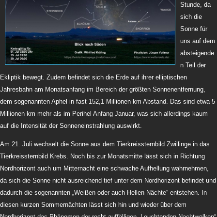
Stunde, da
sich die
Sonne für
uns auf dem
absteigende
n Teil der
Ekliptik bewegt. Zudem befindet sich die Erde auf ihrer elliptischen
Jahresbahn am Monatsanfang im Bereich der größten Sonnenentfernung,
dem sogenannten Aphel in fast 152,1 Millionen km Abstand. Das sind etwa 5
Millionen km mehr als im Perihel Anfang Januar, was sich allerdings kaum
auf die Intensität der Sonneneinstrahlung auswirkt.
Am 21. Juli wechselt die Sonne aus dem Tierkreissternbild Zwillinge in das
Tierkreissternbild Krebs. Noch bis zur Monatsmitte lässt sich in Richtung
Nordhorizont auch um Mitternacht eine schwache Aufhellung wahrnehmen,
da sich die Sonne nicht ausreichend tief unter dem Nordhorizont befindet und
dadurch die sogenannten „Weißen oder auch Hellen Nächte“ entstehen. In
diesen kurzen Sommernächten lässt sich hin und wieder über dem
Nordhorizont das Phänomen der recht auffälligen „Leuchtenden Nachtwolken“