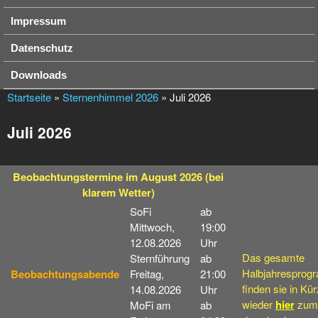
Impressum
Datenschutz
Downloads
Startseite
»
Sternenhimmel 2026
» Juli 2026
Juli 2026
Beobachtungstermine
im August 2026
(bei
klarem Wetter)
SoFi
ab
Mittwoch,
19:00
12.08.2026
Uhr
Das gesamte
Sternführung
ab
Halbjahresprog
Beobachtungsabende
Freitag,
21:00
finden sie in Kü
14.08.2026
Uhr
wieder
hier
zum
MoFi am
ab