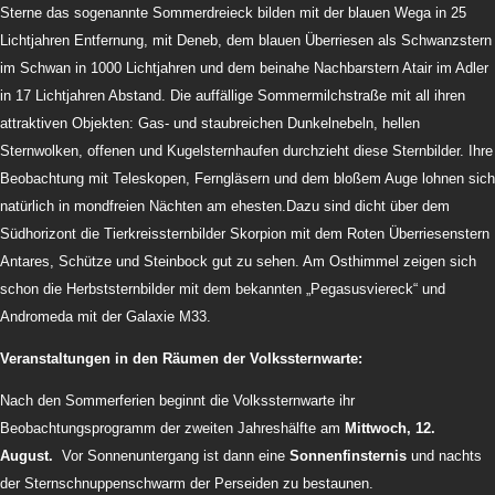
Sterne das sogenannte Sommerdreieck bilden mit der blauen Wega in 25
Lichtjahren Entfernung, mit Deneb, dem blauen Überriesen als Schwanzstern
im Schwan in 1000 Lichtjahren und dem beinahe Nachbarstern Atair im Adler
in 17 Lichtjahren Abstand. Die auffällige Sommermilchstraße mit all ihren
attraktiven Objekten: Gas- und staubreichen Dunkelnebeln, hellen
Sternwolken, offenen und Kugelsternhaufen durchzieht diese Sternbilder. Ihre
Beobachtung mit Teleskopen, Ferngläsern und dem bloßem Auge lohnen sich
natürlich in mondfreien Nächten am ehesten.Dazu sind dicht über dem
Südhorizont die Tierkreissternbilder Skorpion mit dem Roten Überriesenstern
Antares, Schütze und Steinbock gut zu sehen. Am Osthimmel zeigen sich
schon die Herbststernbilder mit dem bekannten „Pegasusviereck“ und
Andromeda mit der Galaxie M33.
Veranstaltungen in den Räumen der Volkssternwarte:
Nach den Sommerferien beginnt die Volkssternwarte ihr
Beobachtungsprogramm der zweiten Jahreshälfte am
Mittwoch, 12.
August.
Vor Sonnenuntergang ist dann eine
Sonnenfinsternis
und nachts
der Sternschnuppenschwarm der Perseiden zu bestaunen.