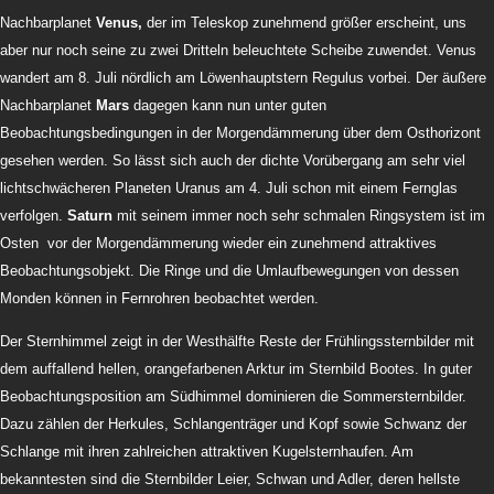
Nachbarplanet
Venus,
der im Teleskop zunehmend größer erscheint, uns
aber nur noch seine zu zwei Dritteln beleuchtete Scheibe zuwendet. Venus
wandert am 8. Juli nördlich am Löwenhauptstern Regulus vorbei. Der äußere
Nachbarplanet
Mars
dagegen kann nun unter guten
Beobachtungsbedingungen in der Morgendämmerung über dem Osthorizont
gesehen werden. So lässt sich auch der dichte Vorübergang am sehr viel
lichtschwächeren Planeten Uranus am 4. Juli schon mit einem Fernglas
verfolgen.
Saturn
mit seinem immer noch sehr schmalen Ringsystem ist im
Osten vor der Morgendämmerung wieder ein zunehmend attraktives
Beobachtungsobjekt. Die Ringe und die Umlaufbewegungen von dessen
Monden können in Fernrohren beobachtet werden.
Der Sternhimmel zeigt in der Westhälfte Reste der Frühlingssternbilder mit
dem auffallend hellen, orangefarbenen Arktur im Sternbild Bootes. In guter
Beobachtungsposition am Südhimmel dominieren die Sommersternbilder.
Dazu zählen der Herkules, Schlangenträger und Kopf sowie Schwanz der
Schlange mit ihren zahlreichen attraktiven Kugelsternhaufen. Am
bekanntesten sind die Sternbilder Leier, Schwan und Adler, deren hellste