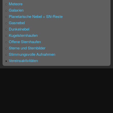
Meteore
Galaxien
Planetarische Nebel + SN-Reste
Gasnebel
Dunkelnebel
Kugelsternhaufen
Offene Sternhaufen
Sterne und Sternbilder
Stimmungsvolle Aufnahmen
Vereinsaktivitäten