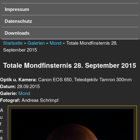
Impressum
Datenschutz
Downloads
Startseite
»
Galerien
»
Mond
» Totale Mondfinsternis 28.
September 2015
Totale Mondfinsternis 28. September 2015
Optik u. Kamera:
Canon EOS 650, Teleobjektiv Tamron 300mm
Datum:
28.09.2015
Galerie:
Mond
Fotograf:
Andreas Schrimpf
A
u
f
n
a