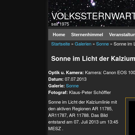
VOLKSSTERNWART
seit 1975
Hauptmenü
Home
Sternenhimmel
Veranstaltu
Startseite
»
Galerien
»
Sonne
» Sonne im Li
Sonne im Licht der Kalzium
Optik u. Kamera:
Kamera: Canon EOS 1000D
Datum:
07.07.2013
Galerie:
Sonne
Fotograf:
Klaus-Peter Schöffler
Sonne im Licht der Kalziumlinie mit
den aktiven Regionen AR 11785,
AR11787, AR 11788. Das Bild
entstand am 07. Juli 2013 um 13:45
MESZ .