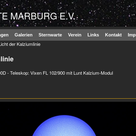
Direkt zum Inhalt
E MARBURG E.V.
ngen
Galerien
Sternwarte
Verein
Links
Kontakt
Imp
cht der Kalziumlinie
linie
 - Teleskop: Vixen FL 102/900 mit Lunt Kalzium-Modul