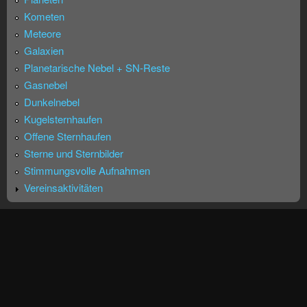
Kometen
Meteore
Galaxien
Planetarische Nebel + SN-Reste
Gasnebel
Dunkelnebel
Kugelsternhaufen
Offene Sternhaufen
Sterne und Sternbilder
Stimmungsvolle Aufnahmen
Vereinsaktivitäten