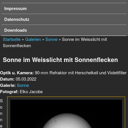
Impressum
Datenschutz
Downloads
Startseite
»
Galerien
»
Sonne
» Sonne im Weisslicht mit
Sonnenflecken
Sonne im Weisslicht mit Sonnenflecken
Optik u. Kamera:
90-mm Refraktor mit Herschelkeil und Violettfilter
Datum:
05.03.2022
Galerie:
Sonne
Fotograf:
Elko Jacobs
S
o
n
n
e